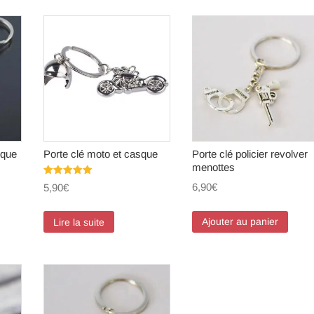
ique
Porte clé moto et casque
Porte clé policier revolver
menottes
Note
6,90
€
5,90
€
5.00
sur 5
Ajouter au panier
Lire la suite