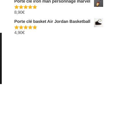
Porte clé iron man personnage marvel
8,90
€
Note
5.00
sur 5
Porte clé basket Air Jordan Basketball
4,90
€
Note
5.00
sur 5