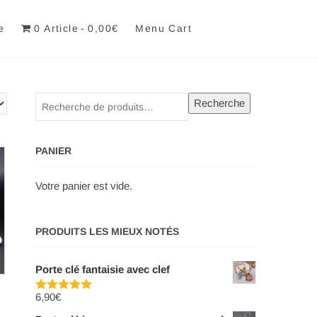
e
0 Article
0,00€
Menu Cart
Recherche
Recherche
pour :
PANIER
Votre panier est vide.
PRODUITS LES MIEUX NOTÉS
Porte clé fantaisie avec clef
6,90
€
Note
5.00
sur 5