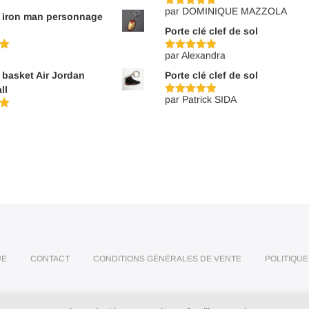
par DOMINIQUE MAZZOLA
Note
5
sur
é iron man personnage
5
Porte clé clef de sol
par Alexandra
Note
5
sur
5
é basket Air Jordan
Porte clé clef de sol
ll
par Patrick SIDA
Note
5
sur
5
UE
CONTACT
CONDITIONS GÉNÉRALES DE VENTE
POLITIQUE
© 2026 www.je-porte-tes-cles.com