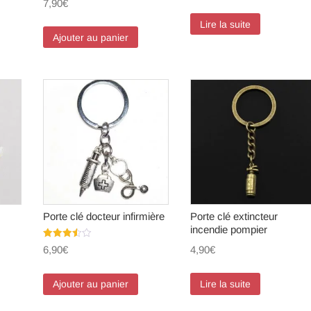
7,90
€
Lire la suite
Ajouter au panier
Porte clé docteur infirmière
Porte clé extincteur
incendie pompier
Note
4,90
€
6,90
€
3.50
sur 5
Lire la suite
Ajouter au panier