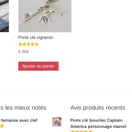
Porte clé vigneron
Note
6,90
€
5.00
sur 5
Ajouter au panier
ts les mieux notés
Avis produits récents
 fantaisie avec clef
Porte clé bouclier Captain
America personnage marvel