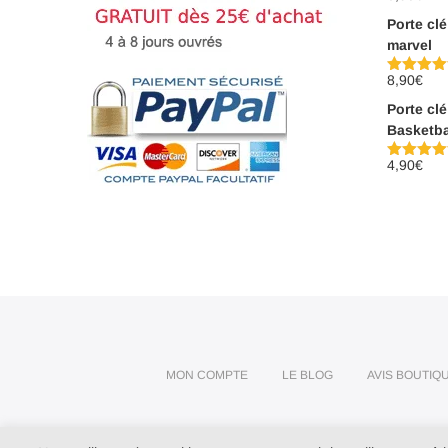
sur 5
Porte cl
marvel
8,90
€
Note
5.00
sur 5
Porte cl
Basketba
4,90
€
Note
5.00
sur 5
MON COMPTE
LE BLOG
AVIS BOUTIQ