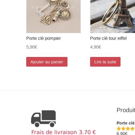
Porte clé pompier
Porte clé tour eiffel
5,90
€
4,90
€
Ajouter au panier
Lire la suite
Produi
Porte clé
6,90
€
Note
5.00