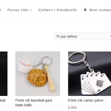
orte tes cles.com
TION DE PORTES CLÉS À VOTRE IMAGE
l
Portes clés
Colliers / Pendentifs
Mon compt
ball
Porte clé baseball gant
Porte clé cartes poker
batte balle
5,90
€