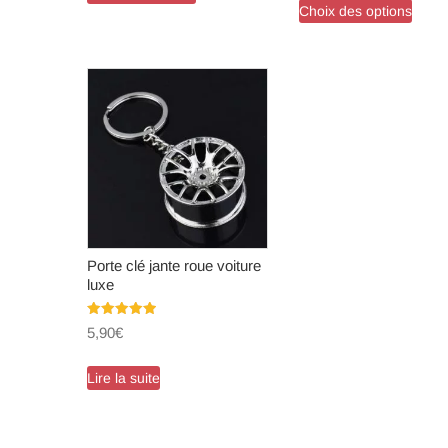
Choix des options
produ
a
plusi
variat
Les
optio
peuve
être
chois
sur
la
Porte clé jante roue voiture
page
luxe
du
Note
produ
5,90
€
5.00
sur 5
Lire la suite