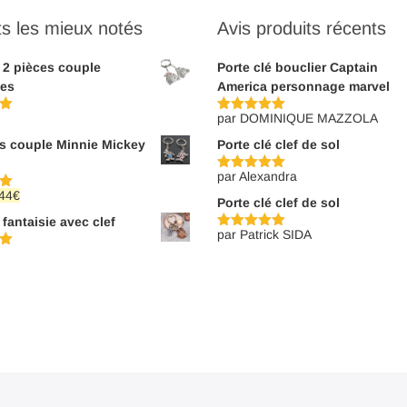
ts les mieux notés
Avis produits récents
é 2 pièces couple
Porte clé bouclier Captain
les
America personnage marvel
par DOMINIQUE MAZZOLA
Note
5
sur
5
és couple Minnie Mickey
Porte clé clef de sol
par Alexandra
Note
5
sur
5
e
Le
44
€
Porte clé clef de sol
ix
prix
 fantaisie avec clef
tial
actuel
par Patrick SIDA
Note
5
sur
it :
est :
5
,80€.
9,44€.