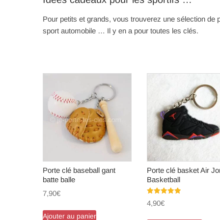
Pour petits et grands, vous trouverez une sélection de por
sport automobile … Il y en a pour toutes les clés.
Porte clé baseball gant
Porte clé basket Air J
batte balle
Basketball
7,90
€
Note
4,90
€
5.00
sur 5
Ajouter au panier
Ce