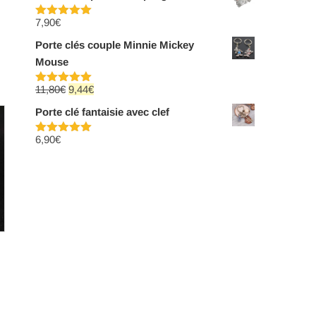
7,90
€
Note
5.00
sur 5
Porte clés couple Minnie Mickey
Mouse
Le
Le
11,80
€
9,44
€
Note
5.00
sur 5
prix
prix
Porte clé fantaisie avec clef
initial
actuel
6,90
€
était :
est :
Note
5.00
sur 5
11,80€.
9,44€.