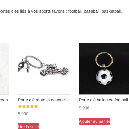
tes clés liés à vos sports favoris : football, baseball, basketball,
ordan
Porte clé moto et casque
Porte clé ballon de football
5,90
€
Note
5,90
€
5.00
sur 5
Ajouter au panier
Lire la suite