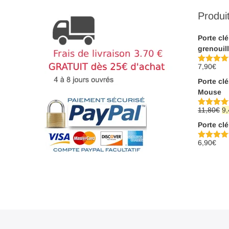
Produi
Porte cl
grenouil
7,90
€
Note
5.00
sur 5
Porte cl
Mouse
L
11,80
€
9,
Note
5.00
sur 5
pr
Porte clé
ini
éta
6,90
€
Note
5.00
sur 5
11