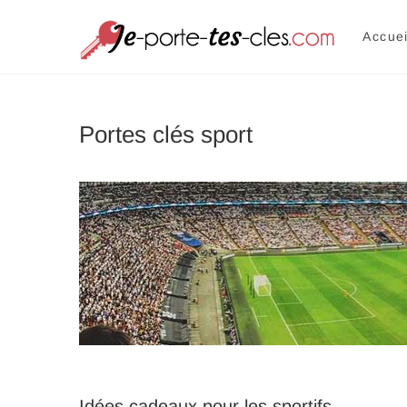
Je p
UNE SÉLEC
Accuei
Portes clés sport
Idées cadeaux pour les sportifs …