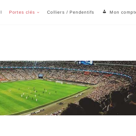
orte tes cles.com
TION DE PORTES CLÉS À VOTRE IMAGE
l
Portes clés
Colliers / Pendentifs
Mon compt