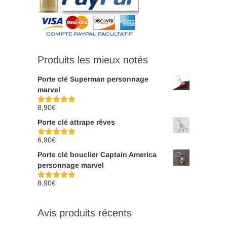
Produits les mieux notés
Porte clé Superman personnage
marvel
8,90
€
Note
5.00
sur 5
Porte clé attrape rêves
6,90
€
Note
5.00
sur 5
Porte clé bouclier Captain America
personnage marvel
8,90
€
Note
5.00
sur 5
Avis produits récents