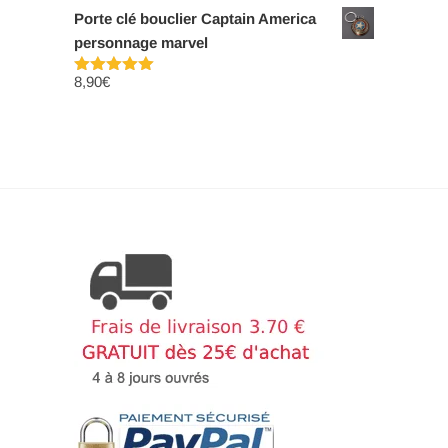
sur 5
Porte clé bouclier Captain America
personnage marvel
8,90
€
Note
5.00
sur 5