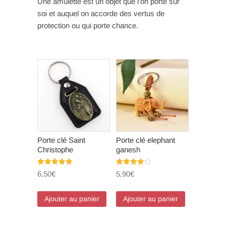
Une amulette est un objet que l’on porte sur
soi et auquel on accorde des vertus de
protection ou qui porte chance.
Porte clé Saint
Porte clé elephant
Christophe
ganesh
Note
Note
6,50
€
5,90
€
5.00
4.00
sur 5
sur 5
Ajouter au panier
Ajouter au panier