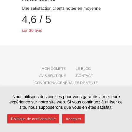
Une satisfaction clients notée en moyenne
4,6 / 5
sur 36 avis
MON COMPTE
LE BLOG
AVIS BOUTIQUE
CONTACT
CONDITIONS GÉNÉRALES DE VENTE
POLITIQUE DE CONFIDENTIALITÉ
Nous utilisons des cookies pour vous garantir la meilleure
MENTIONS LÉGALES
expérience sur notre site web. Si vous continuez à utiliser ce
site, nous supposerons que vous en êtes satisfait.
© 2026 www.je-porte-tes-cles.com
Politique de confidentialité
Accepter