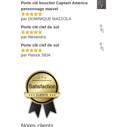
Porte clé bouclier Captain America
personnage marvel
par DOMINIQUE MAZZOLA
Note
5
sur
5
Porte clé clef de sol
par Alexandra
Note
5
sur
5
Porte clé clef de sol
par Patrick SIDA
Note
5
sur
5
Notes clients