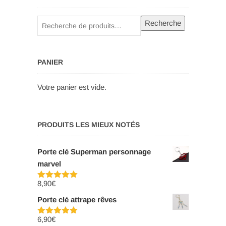
Recherche
Recherche
pour :
PANIER
Votre panier est vide.
PRODUITS LES MIEUX NOTÉS
Porte clé Superman personnage
marvel
8,90
€
Note
5.00
sur 5
Porte clé attrape rêves
6,90
€
Note
5.00