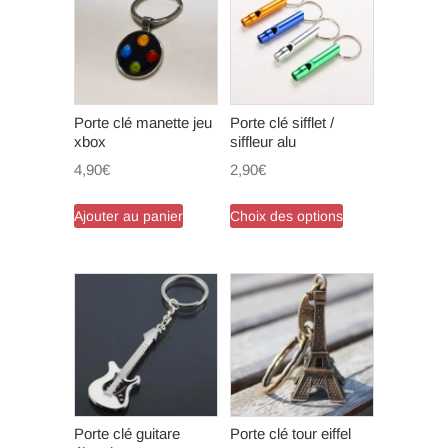
Porte clé manette jeu
Porte clé sifflet /
xbox
siffleur alu
4,90
€
2,90
€
Ce
Ajouter au panier
Choix des options
produit
a
plusieurs
variations.
Les
options
peuvent
être
choisies
Porte clé guitare
Porte clé tour eiffel
sur