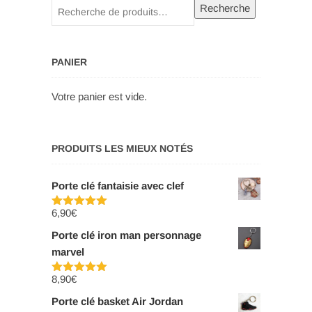
Recherche
Recherche
pour :
PANIER
Votre panier est vide.
PRODUITS LES MIEUX NOTÉS
Porte clé fantaisie avec clef
6,90
€
Note
5.00
sur 5
Porte clé iron man personnage
marvel
8,90
€
Note
5.00
sur 5
Porte clé basket Air Jordan