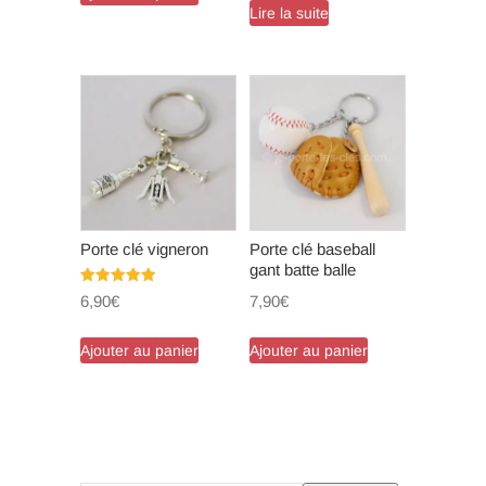
Lire la suite
Porte clé vigneron
Porte clé baseball
gant batte balle
Note
7,90
€
6,90
€
5.00
sur 5
Ajouter au panier
Ajouter au panier