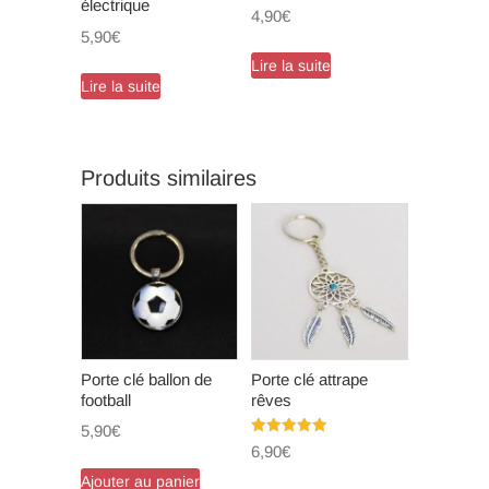
électrique
4,90
€
la
5,90
€
page
Lire la suite
du
Lire la suite
produit
Produits similaires
Porte clé ballon de
Porte clé attrape
football
rêves
5,90
€
Note
6,90
€
5.00
sur 5
Ajouter au panier