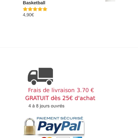
Basketball
4,90
€
Note
5.00
sur 5