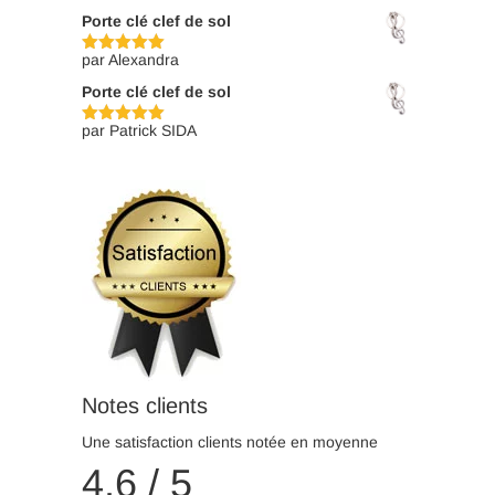
5
Porte clé clef de sol
par Alexandra
Note
5
sur
5
Porte clé clef de sol
par Patrick SIDA
Note
5
sur
5
Notes clients
Une satisfaction clients notée en moyenne
4,6 / 5