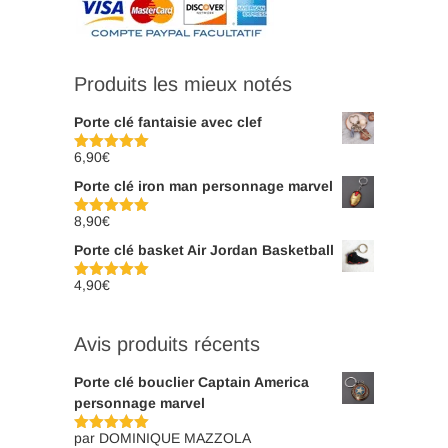
Produits les mieux notés
Porte clé fantaisie avec clef
6,90
€
Note
5.00
sur 5
Porte clé iron man personnage marvel
8,90
€
Note
5.00
sur 5
Porte clé basket Air Jordan Basketball
4,90
€
Note
5.00
sur 5
Avis produits récents
Porte clé bouclier Captain America
personnage marvel
par DOMINIQUE MAZZOLA
Note
5
sur