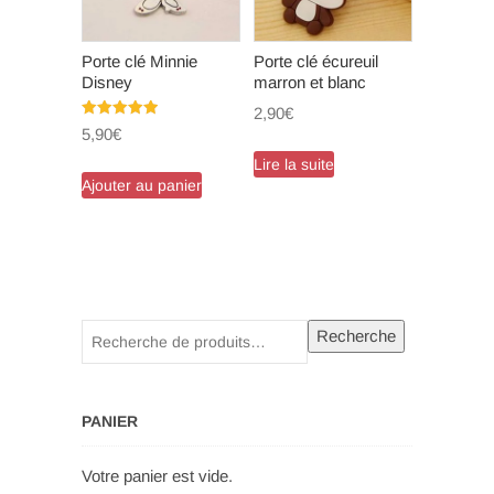
Porte clé Minnie
Porte clé écureuil
Disney
marron et blanc
2,90
€
Note
5,90
€
5.00
sur 5
Lire la suite
Ajouter au panier
Recherche
Recherche
pour :
PANIER
Votre panier est vide.