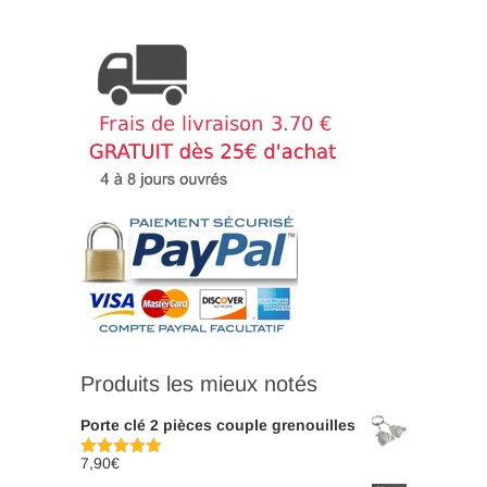
Produits les mieux notés
Porte clé 2 pièces couple grenouilles
7,90
€
Note
5.00
sur 5