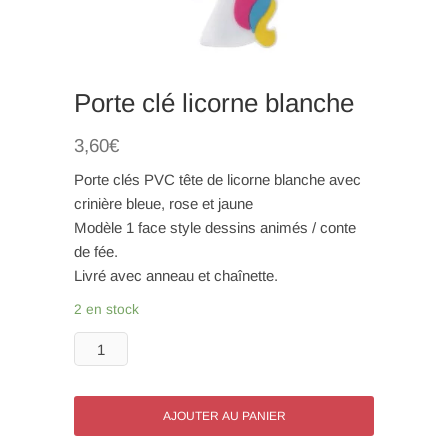
Porte clé licorne blanche
3,60
€
Porte clés PVC tête de licorne blanche avec
crinière bleue, rose et jaune
Modèle 1 face style dessins animés / conte
de fée.
Livré avec anneau et chaînette.
2 en stock
quantité
de
Porte
clé
AJOUTER AU PANIER
licorne