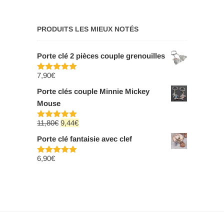
PRODUITS LES MIEUX NOTÉS
Porte clé 2 pièces couple grenouilles
7,90
€
Note
5.00
sur 5
Porte clés couple Minnie Mickey
Mouse
Le
Le
11,80
€
9,44
€
Note
5.00
sur 5
prix
prix
Porte clé fantaisie avec clef
initial
actuel
6,90
€
était :
est :
Note
5.00
sur 5
11,80€.
9,44€.