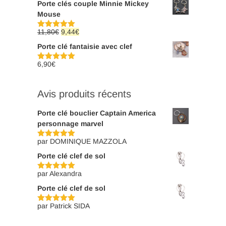
Porte clés couple Minnie Mickey
Mouse
Le
Le
11,80
€
9,44
€
Note
5.00
sur 5
prix
prix
Porte clé fantaisie avec clef
initial
actuel
était :
est :
6,90
€
Note
5.00
sur 5
11,80€.
9,44€.
Avis produits récents
Porte clé bouclier Captain America
personnage marvel
par DOMINIQUE MAZZOLA
Note
5
sur
5
Porte clé clef de sol
par Alexandra
Note
5
sur
5
Porte clé clef de sol
par Patrick SIDA
Note
5
sur
5