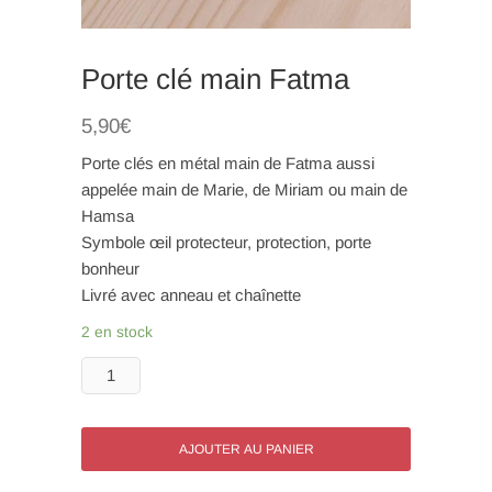
Porte clé main Fatma
5,90
€
Porte clés en métal main de Fatma aussi
appelée main de Marie, de Miriam ou main de
Hamsa
Symbole œil protecteur, protection, porte
bonheur
Livré avec anneau et chaînette
2 en stock
quantité
de
Porte
clé
AJOUTER AU PANIER
main