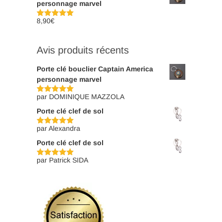
personnage marvel
8,90
€
Note
5.00
sur 5
Avis produits récents
Porte clé bouclier Captain America
personnage marvel
par DOMINIQUE MAZZOLA
Note
5
sur
5
Porte clé clef de sol
par Alexandra
Note
5
sur
5
Porte clé clef de sol
par Patrick SIDA
Note
5
sur
5