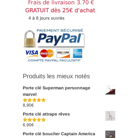
Produits les mieux notés
Porte clé Superman personnage
marvel
8,90
€
Note
5.00
sur 5
Porte clé attrape rêves
6,90
€
Note
5.00
sur 5
Porte clé bouclier Captain America