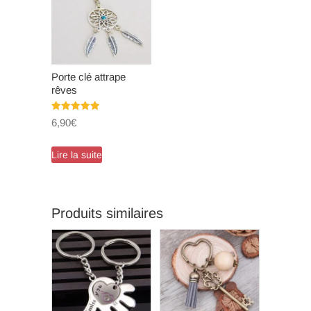
Porte clé attrape
rêves
Note
6,90
€
5.00
sur 5
Lire la suite
Produits similaires