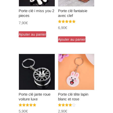
Porte clé i miss you 2
Porte clé fantaisie
pieces
avec clef
7,90
€
Note
6,90
€
5.00
sur 5
Ajouter au panier
Ajouter au panier
Porte clé jante roue
Porte clé tête lapin
voiture luxe
blanc et rose
Note
Note
5,90
€
2,90
€
5.00
4.00