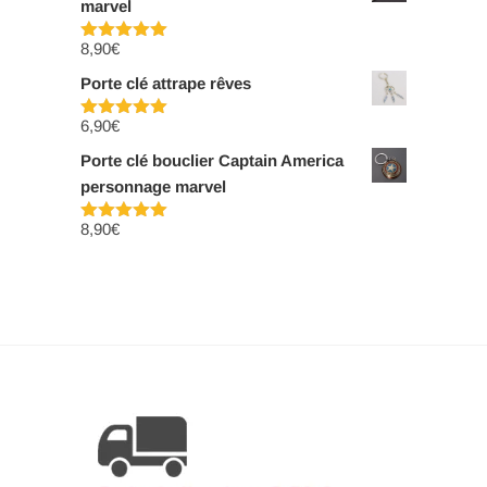
marvel
8,90
€
Note
5.00
sur 5
Porte clé attrape rêves
6,90
€
Note
5.00
sur 5
Porte clé bouclier Captain America
personnage marvel
8,90
€
Note
5.00
sur 5