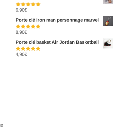
6,90
€
Note
5.00
sur 5
Porte clé iron man personnage marvel
8,90
€
Note
5.00
sur 5
Porte clé basket Air Jordan Basketball
4,90
€
Note
5.00
sur 5
ge