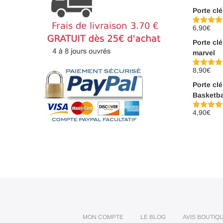
Porte clé
6,90
€
Note
5.00
sur 5
Porte cl
marvel
8,90
€
Note
5.00
sur 5
Porte cl
Basketba
4,90
€
Note
5.00
sur 5
MON COMPTE
LE BLOG
AVIS BOUTIQ