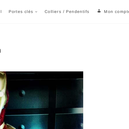
orte tes cles.com
TION DE PORTES CLÉS À VOTRE IMAGE
l
Portes clés
Colliers / Pendentifs
Mon compt
n