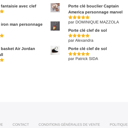
 fantaisie avec clef
Porte clé bouclier Captain
America personnage marvel
par DOMINIQUE MAZZOLA
Note
5
sur
é iron man personnage
5
Porte clé clef de sol
par Alexandra
Note
5
sur
5
é basket Air Jordan
Porte clé clef de sol
ll
par Patrick SIDA
Note
5
sur
5
UE
CONTACT
CONDITIONS GÉNÉRALES DE VENTE
POLITIQUE