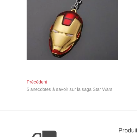
Navigation
Article
Précédent
de
précédent:
5 anecdotes à savoir sur la saga Star Wars
l’article
Produi